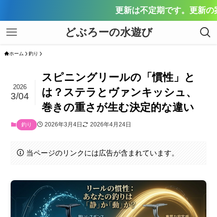
更新は不定期です。更新の案内はX（旧T
どぶろーの水遊び
ホーム
釣り
スピニングリールの「慣性」と
2026
は？ステラとヴァンキッシュ、
3/04
巻きの重さが生む決定的な違い
2026年3月4日
2026年4月24日
釣り
当ページのリンクには広告が含まれています。